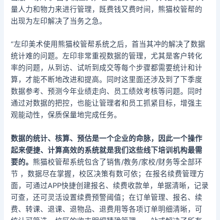
量人力和物力来进行管理，既费钱又费时间，熊猫校管帮的
出现为左印解决了当务之急。
“左印美术使用熊猫校管帮系统之后，首当其冲的解决了数据
统计难的问题。左印非常重视数据的管理，尤其是客户转化
率的问题，从到访、试听到成交等每个步骤都需要统计和计
算，才能不断地改进和提高。同时这里面还涉及到了下季度
数据参考、预测今年业绩走向、员工绩效考核等问题。同时
通过对数据的把控，也能让管理者和员工抓紧目标，增强主
观能动性，保质保量地完成任务。
数据的统计、核算、预估是一个企业的命脉，因此一个操作
起来便捷、计算高效的系统就是我们这些线下培训机构最需
要的。
熊猫校管帮系统包含了销售/教务/家校/财务等全部环
节 ，数据尽在掌握，校区决策有数可依；在报名续费管理方
面，可通过APP快捷创建报名、续费收款单，单据清晰，记录
可查，还可灵活设置续费预警阈值；在订单管理、报名、续
费、转课、退课、退物品、退费用等各项订单明细清晰，可