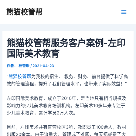
跳
Post
Main
熊猫校管帮
至
navigation
Men
内
容
熊猫校管帮服务客户案例-左印
国际美术教育
作者：
校管帮
/
2021-04-23
“
熊猫校管帮
为我校的招生、 教务、财务、前台提供了科学高
效的管理流程，提升了我们管理水平，也带来了实际效益！”
左印国际美术教育，成立于2010年，是当地具有相当规模及
影响力的少儿美术教育培训机构。左印美术10多年来专注于
少儿美术教育，累计学员2万人次。
目前，左印美术共有直营校区3所，教职员工100余人，教材
出版20余本。由于流量大，管理成了难题，每天都耗费了大