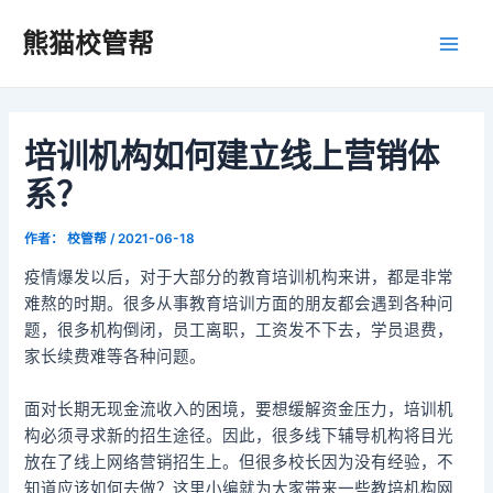
跳
Post
Main
熊猫校管帮
至
navigation
Men
内
容
培训机构如何建立线上营销体
系？
作者：
校管帮
/
2021-06-18
疫情爆发以后，对于大部分的教育培训机构来讲，都是非常
难熬的时期。很多从事教育培训方面的朋友都会遇到各种问
题，很多机构倒闭，员工离职，工资发不下去，学员退费，
家长续费难等各种问题。
面对长期无现金流收入的困境，要想缓解资金压力，培训机
构必须寻求新的招生途径。因此，很多线下辅导机构将目光
放在了线上网络营销招生上。但很多校长因为没有经验，不
知道应该如何去做？这里小编就为大家带来一些教培机构网