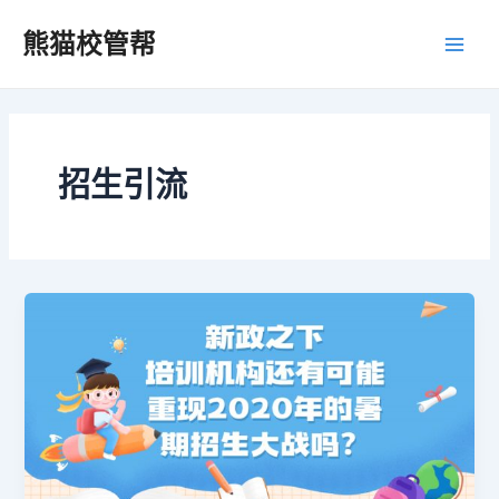
跳
Main
熊猫校管帮
至
Men
内
容
招生引流