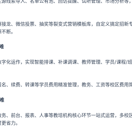
生源线索导入、名单公有池、回访提醒、试听管理、市场分析等
群接龙、微信投票、抽奖等裂变式营销模板库，自定义搞定招新
源不断。
理难
数字化运作，实现智能排课、补课调课、教师管理、学员/课程/
。
报名、续费、转课等学员费用精准管理，教务、工资等校区费用
本难
教务、前台、报表、人事等教培机构核心环节一站式运营，多校
时更省力。