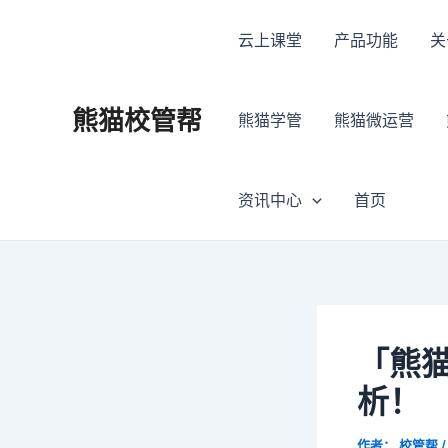
跳
Post
至
navigation
云上课堂
产品功能
关
内
容
熊猫校管帮
熊猫学管
熊猫微运营
资讯中心
首页
「熊
析！
作者：
校管帮