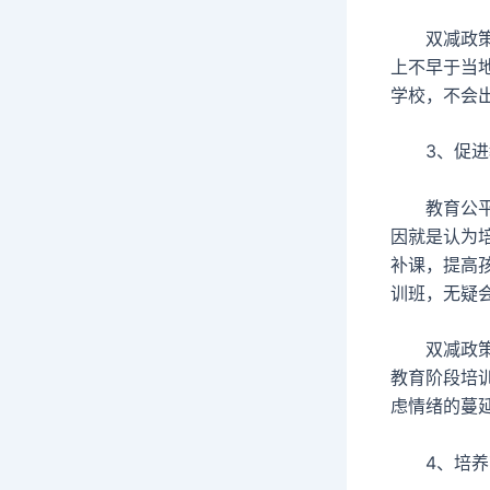
双减政策要
上不早于当
学校，不会
3、促进
教育公平不
因就是认为
补课，提高
训班，无疑
双减政策下
教育阶段培
虑情绪的蔓
4、培养