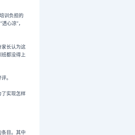
培训负担的
“透心凉”，
分家长认为这
训班都没得上
好评。
为了实现怎样
的条目。其中