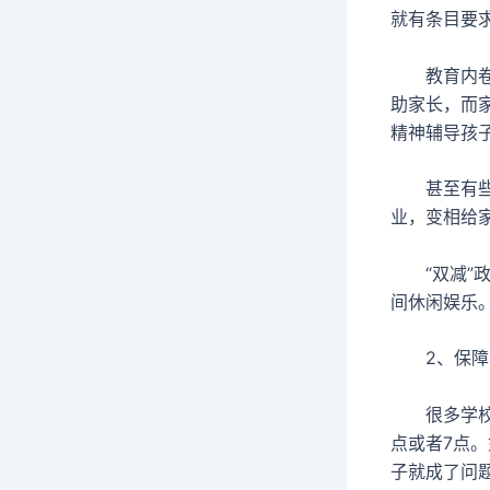
就有条目要
教育内卷，
助家长，而
精神辅导孩
甚至有些学
业，变相给
“双减”政
间休闲娱乐
2、保障
很多学校的
点或者7点
子就成了问