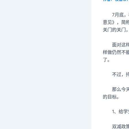
7月底，教
意见》，简称
关门的关门
面对这样的
样做仍然不
了。
不过，持这
那么今天就
的目标。
1、给学
双减政策了