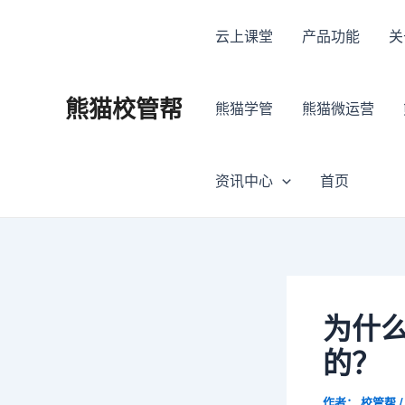
跳
Post
至
navigation
云上课堂
产品功能
关
内
容
熊猫校管帮
熊猫学管
熊猫微运营
资讯中心
首页
为什
的？
作者：
校管帮