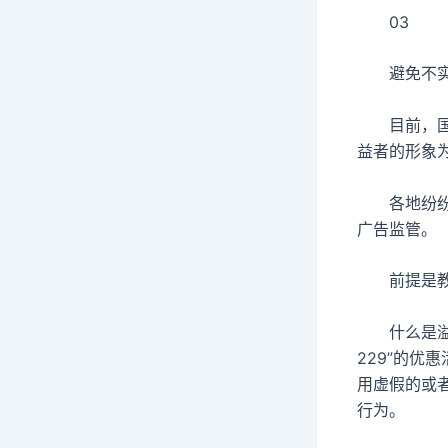
03
避免不实广
目前，国家
益者的形象
各地纷纷对
广告监管。
前提是教育
什么是溢价
229”的优
用虚假的或
行为。