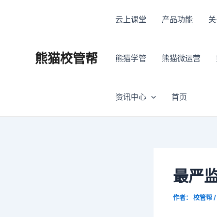
跳
Post
至
navigation
云上课堂
产品功能
关
内
容
熊猫校管帮
熊猫学管
熊猫微运营
资讯中心
首页
最严
作者：
校管帮