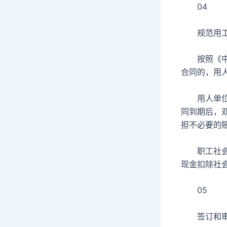
04
规范用工
按照《中华
合同的，用
用人单位应
同到期后，
担不必要的
职工社会保
现金扣除社
05
签订和审