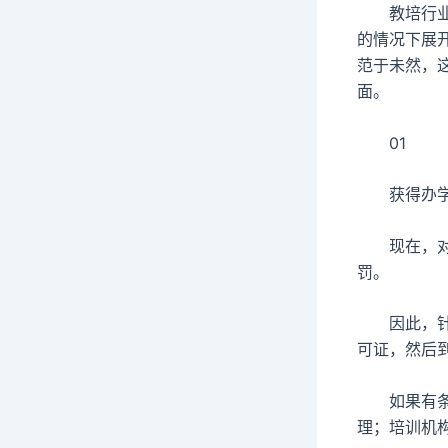
教培行业相
的情况下展
范于未然，
面。
01
获得办学
现在，对不
罚。
因此，针对
可证，然后
如果有条件
理；培训机