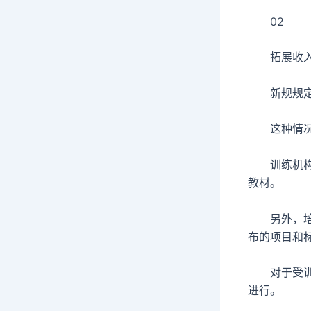
02
拓展收入来
新规规定，
这种情况会
训练机构要
教材。
另外，培训
布的项目和
对于受训对
进行。