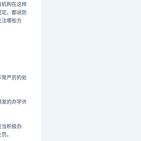
培机构在这样
规定。都说防
关注哪些方
非常严厉的处
颁发的办学许
应当积极办
处罚。