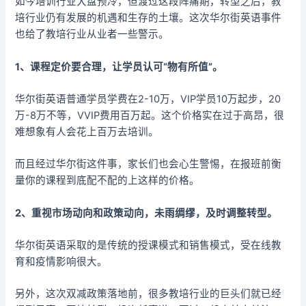
如今培训行业大盘预冷，但渡过这段阵痛期，转型之后，教
培行业仍有发展的机遇和生存的土壤。这次华尔街英语事件
也给了教培行业从业者一些警示。
1、课程定价要合理，让学员认可“物有所值”。
华尔街英语普通学员学费在2-10万，VIP学员10万起步，20
万-8万不等，VVIP费用百万起。这个价格实在过于高昂，很
难想象有人会花上百万去培训。
而且经过华尔街这件事，家长们也会心生警惕，在报班前衡
量你的课程到底配不配的上这样的价格。
2、重视市场动向和政策动向，未雨绸缪，及时调整转型。
华尔街英语采取的是传统的授课模式和销售模式，受在线教
育和疫情影响很大。
另外，这次双减政策落地前，很多教培行业的巨头们就已经