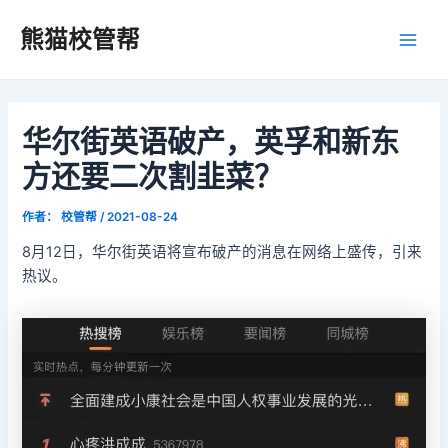
跳
Post
Main
熊猫校管帮
至
navigation
Men
内
容
华尔街英语破产，英孚和新东
方还要二次割韭菜？
作者：
校管帮
/
2021-08-24
8月12日，华尔街英语将宣布破产的消息在网络上盛传，引来
热议。